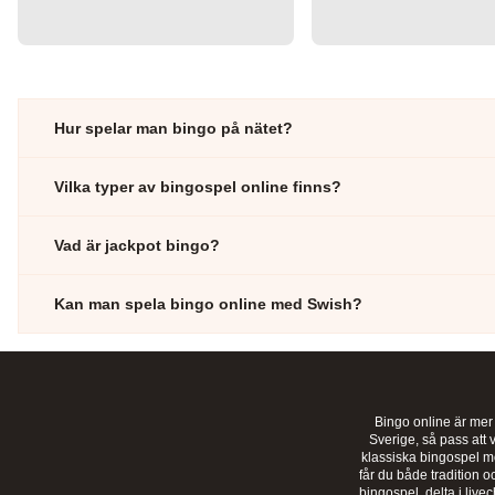
Hur spelar man bingo på nätet?
Vilka typer av bingospel online finns?
Vad är jackpot bingo?
Kan man spela bingo online med Swish?
Bingo online är mer ä
Sverige, så pass att
klassiska bingospel m
får du både tradition 
bingospel, delta i livec