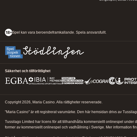
Spel kan vara beroendeframkallande. Spela ansvarsfullt.
Säkerhet och tillförlitlighet
Copyright 2026, Maria Casino. Alla rättigheter reserverade.
"Maria Casino" är ett registrerat varumärke. Den här hemsidan drivs av Tussila
Tussilago Limited har licens för att tillhandhålla kommersiellt onlinespel unde
former av kommersiellt onlinespel och vadhållning i Sverige. Mer information fi