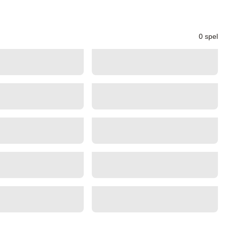
0 spel