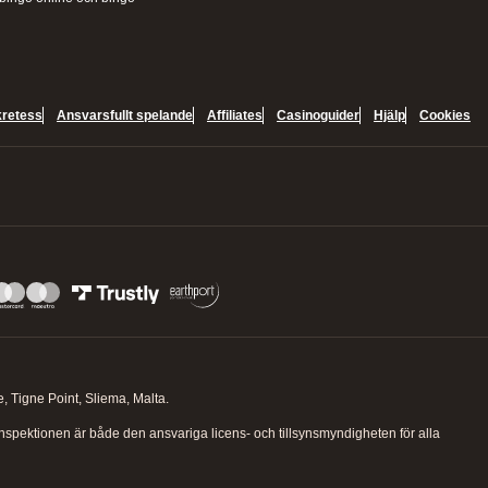
retess
Ansvarsfullt spelande
Affiliates
Casinoguider
Hjälp
Cookies
, Tigne Point, Sliema, Malta.
inspektionen är både den ansvariga licens- och tillsynsmyndigheten för alla