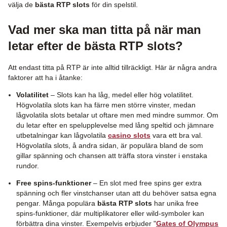
välja de
bästa RTP slots
för din spelstil.
Vad mer ska man titta på när man
letar efter de bästa RTP slots?
Att endast titta på RTP är inte alltid tillräckligt. Här är några andra
faktorer att ha i åtanke:
Volatilitet
– Slots kan ha låg, medel eller hög volatilitet.
Högvolatila slots kan ha färre men större vinster, medan
lågvolatila slots betalar ut oftare men med mindre summor. Om
du letar efter en spelupplevelse med lång speltid och jämnare
utbetalningar kan lågvolatila
casino slots
vara ett bra val.
Högvolatila slots, å andra sidan, är populära bland de som
gillar spänning och chansen att träffa stora vinster i enstaka
rundor.
Free spins-funktioner
– En slot med free spins ger extra
spänning och fler vinstchanser utan att du behöver satsa egna
pengar. Många populära
bästa RTP slots
har unika free
spins-funktioner, där multiplikatorer eller wild-symboler kan
förbättra dina vinster. Exempelvis erbjuder "
Gates of Olympus