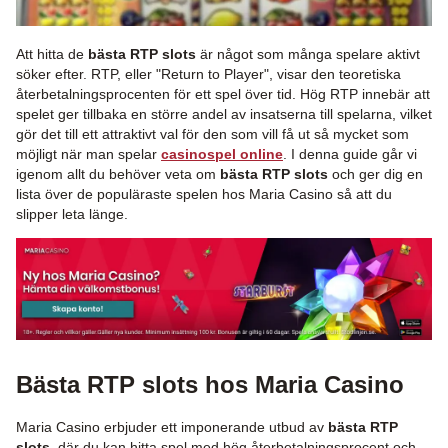
Att hitta de
bästa RTP slots
är något som många spelare aktivt
söker efter. RTP, eller "Return to Player", visar den teoretiska
återbetalningsprocenten för ett spel över tid. Hög RTP innebär att
spelet ger tillbaka en större andel av insatserna till spelarna, vilket
gör det till ett attraktivt val för den som vill få ut så mycket som
möjligt när man spelar
casinospel online
. I denna guide går vi
igenom allt du behöver veta om
bästa RTP slots
och ger dig en
lista över de populäraste spelen hos Maria Casino så att du
slipper leta länge.
Bästa RTP slots hos Maria Casino
Maria Casino erbjuder ett imponerande utbud av
bästa RTP
slots
, där du kan hitta spel med hög återbetalningsprocent och