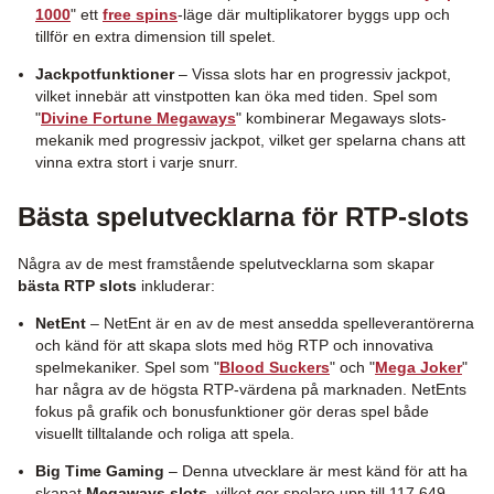
1000
" ett
free spins
-läge där multiplikatorer byggs upp och
tillför en extra dimension till spelet.
Jackpotfunktioner
– Vissa slots har en progressiv jackpot,
vilket innebär att vinstpotten kan öka med tiden. Spel som
"
Divine Fortune Megaways
" kombinerar Megaways slots-
mekanik med progressiv jackpot, vilket ger spelarna chans att
vinna extra stort i varje snurr.
Bästa spelutvecklarna för RTP-slots
Några av de mest framstående spelutvecklarna som skapar
bästa RTP slots
inkluderar:
NetEnt
– NetEnt är en av de mest ansedda spelleverantörerna
och känd för att skapa slots med hög RTP och innovativa
spelmekaniker. Spel som "
Blood Suckers
" och "
Mega Joker
"
har några av de högsta RTP-värdena på marknaden. NetEnts
fokus på grafik och bonusfunktioner gör deras spel både
visuellt tilltalande och roliga att spela.
Big Time Gaming
– Denna utvecklare är mest känd för att ha
skapat
Megaways slots
, vilket ger spelare upp till 117 649