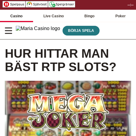
--:--
Casino
Live Casino
Bingo
Poker
BÖRJA SPELA
HUR HITTAR MAN
BÄST RTP SLOTS?