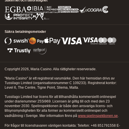
Säkerhet och tillförlitlighet
Säkra betalningsmetoder
Copyright 2026, Maria Casino. Alla rättigheter reserverade.
"Maria Casino" är ett registrerat varumärke. Den här hemsidan drivs av
Tussilago Limited (organisationsnummer C 109233). Registrerat kontor:
Level 6, The Centre, Tigne Point, Sliema, Malta.
Tussilago Limited har licens för att tillhandhålla kommersiellt onlinespel
under diarienummer 25Si969. Licensen är giltig till och med den 23
november 2030. Spelinspektionen är både den ansvariga licens- och
tillsynsmyndigheten för alla former av kommersiellt onlinespel och
vadhållning i Sverige. Mer information finns på
www.spelinspektionen.se
.
För frågor till licenshavaren vänligen kontakta: Telefon: +46 851791558 E-