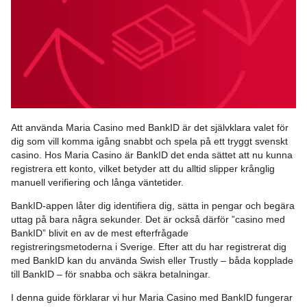
Att använda Maria Casino med BankID är det självklara valet för
dig som vill komma igång snabbt och spela på ett tryggt svenskt
casino. Hos Maria Casino är BankID det enda sättet att nu kunna
registrera ett konto, vilket betyder att du alltid slipper krånglig
manuell verifiering och långa väntetider.
BankID-appen låter dig identifiera dig, sätta in pengar och begära
uttag på bara några sekunder. Det är också därför ”casino med
BankID” blivit en av de mest efterfrågade
registreringsmetoderna i Sverige. Efter att du har registrerat dig
med BankID kan du använda Swish eller Trustly – båda kopplade
till BankID – för snabba och säkra betalningar.
I denna guide förklarar vi hur Maria Casino med BankID fungerar