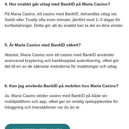
4. Hur snabbt går uttag med BankID på Maria Casino?
På Maria Casino, ett casino med BankID, behandlas uttag via
Swish eller Trustly ofta inom minuter, jämfört med 1–3 dagar för
kortbetalningar. Detta gör att du snabbt kan ta del av dina vinster.
5. Är Maria Casino med BankID säkert?
Absolut, Maria Casino som ett casino med BankID använder
avancerad kryptering och bankkopplad autentisering, vilket gör
det till en av de säkraste metoderna för insättningar och uttag.
6. Kan jag använda BankID på mobilen hos Maria Casino?
Ja, Maria Casino stöder casino med BankID på både sin
mobilplattform och app, vilket ger en smidig spelupplevelse för
inloggning och transaktioner var du än är.