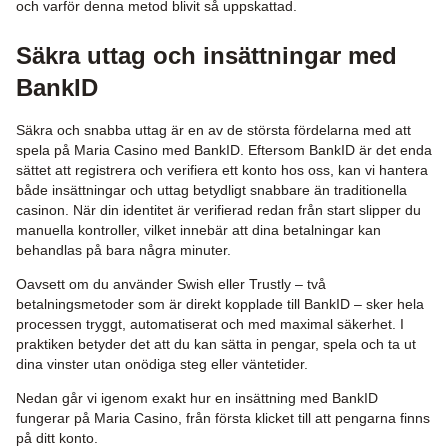
och varför denna metod blivit så uppskattad.
Säkra uttag och insättningar med
BankID
Säkra och snabba uttag är en av de största fördelarna med att
spela på Maria Casino med BankID. Eftersom BankID är det enda
sättet att registrera och verifiera ett konto hos oss, kan vi hantera
både insättningar och uttag betydligt snabbare än traditionella
casinon. När din identitet är verifierad redan från start slipper du
manuella kontroller, vilket innebär att dina betalningar kan
behandlas på bara några minuter.
Oavsett om du använder Swish eller Trustly – två
betalningsmetoder som är direkt kopplade till BankID – sker hela
processen tryggt, automatiserat och med maximal säkerhet. I
praktiken betyder det att du kan sätta in pengar, spela och ta ut
dina vinster utan onödiga steg eller väntetider.
Nedan går vi igenom exakt hur en insättning med BankID
fungerar på Maria Casino, från första klicket till att pengarna finns
på ditt konto.