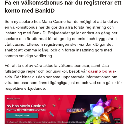
Få en välkomstbonus när du registrerar ett
konto med BankID
Som ny spelare hos Maria Casino har du möjlighet att ta del av
en välkomstbonus när du gör din allra första registrering och
insättning med BankID. Erbjudandet gäller endast en gång per
spelare och är utformat för att ge dig en enkel och trygg start i
vårt casino. Eftersom registreringen sker via BankID går det
snabbt att komma igång, och din första insättning görs med
samma smidiga verifiering.
För att ta del av våra aktuella välkomstbonusar, samt läsa
fullständiga regler och bonusvillkor, besök vår
casino bonus
-
sida. Där hittar du den senaste uppdaterade informationen om
vilka bonusar som finns tillgängliga just nu och vad som gäller för
respektive erbjudande.