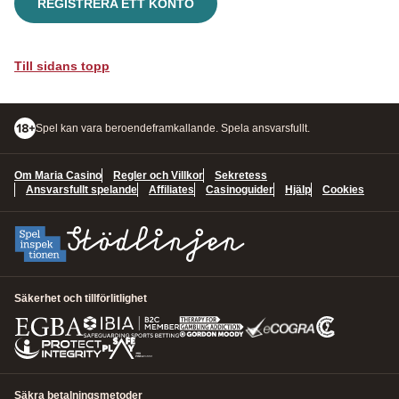
REGISTRERA ETT KONTO
Till sidans topp
Spel kan vara beroendeframkallande. Spela ansvarsfullt.
Om Maria Casino
Regler och Villkor
Sekretess
Ansvarsfullt spelande
Affiliates
Casinoguider
Hjälp
Cookies
Säkerhet och tillförlitlighet
Säkra betalningsmetoder