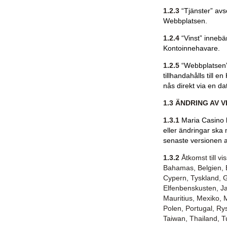
1.2.3
“Tjänster” avs
Webbplatsen.
1.2.4
“Vinst” innebä
Kontoinnehavare.
1.2.5
“Webbplatsen
tillhandahålls till
nås direkt via en da
1.3
ÄNDRING AV V
1.3.1
Maria Casino k
eller ändringar ska
senaste versionen av
1.3.2
Åtkomst till v
Bahamas, Belgien, 
Cypern, Tyskland, G
Elfenbenskusten, J
Mauritius, Mexiko, 
Polen, Portugal, Ry
Taiwan, Thailand, 