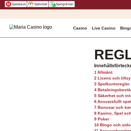
Casino
Live Casino
Bing
REGL
Innehållsförteck
1 Allmänt
2 Licens och tills
3 Spelkontoregler
4 Betalningsbest
5 Säkerhet och int
6 Ansvarsfullt spe
7 Bonusar och ka
8 Kasino, Spel oc
9 Poker
10 Bingo och sid
11 Ansvarsbegrän