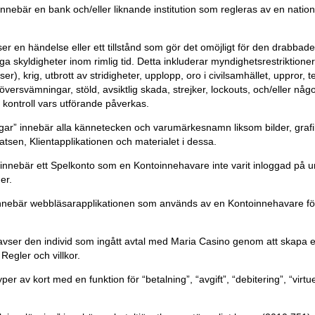
t” innebär en bank och/eller liknande institution som regleras av en natio
r en händelse eller ett tillstånd som gör det omöjligt för den drabbade 
a skyldigheter inom rimlig tid. Detta inkluderar myndighetsrestriktione
r), krig, utbrott av stridigheter, upplopp, oro i civilsamhället, uppror, t
översvämningar, stöld, avsiktlig skada, strejker, lockouts, och/eller n
 kontroll vars utförande påverkas.
ngar” innebär alla kännetecken och varumärkesnamn liksom bilder, grafik
sen, Klientapplikationen och materialet i dessa.
” innebär ett Spelkonto som en Kontoinnehavare inte varit inloggad på u
er.
 innebär webbläsarapplikationen som används av en Kontoinnehavare fö
vser den individ som ingått avtal med Maria Casino genom att skapa et
Regler och villkor.
yper av kort med en funktion för “betalning”, “avgift”, “debitering”, “virtue