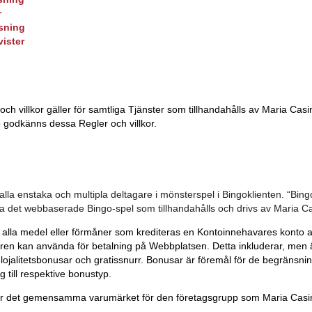
r
nsning
ister
ch villkor gäller för samtliga Tjänster som tillhandahålls av Maria Cas
 godkänns dessa Regler och villkor.
lla enstaka och multipla deltagare i mönsterspel i Bingoklienten. “Bingo
a det webbaserade Bingo-spel som tillhandahålls och drivs av Maria C
alla medel eller förmåner som krediteras en Kontoinnehavares konto 
n kan använda för betalning på Webbplatsen. Detta inkluderar, men är 
lojalitetsbonusar och gratissnurr. Bonusar är föremål för de begränsnin
g till respektive bonustyp.
 det gemensamma varumärket för den företagsgrupp som Maria Casino 