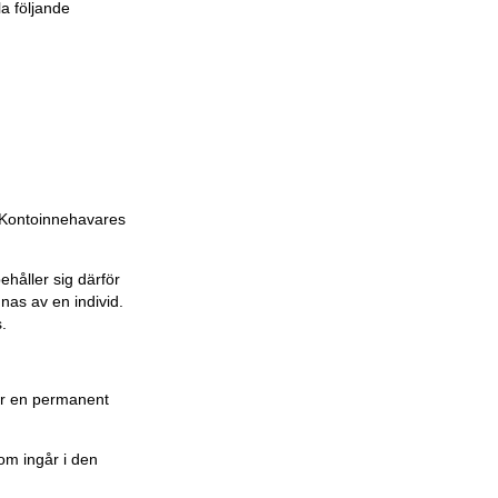
a följande
n Kontoinnehavares
ehåller sig därför
mnas av en individ.
.
har en permanent
som ingår i den