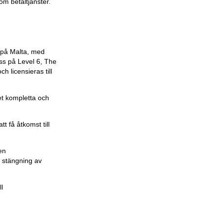
om betaltjänster.
4 på Malta, med
ss på Level 6, The
 licensieras till
det kompletta och
 få åtkomst till
en
 stängning av
l