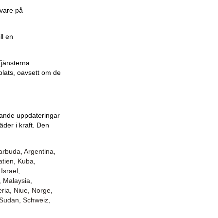
avare på
ll en
jänsterna
plats, oavsett om de
dande uppdateringar
äder i kraft. Den
Barbuda, Argentina,
tien, Kuba,
Israel,
 Malaysia,
ria, Niue, Norge,
 Sudan, Schweiz,