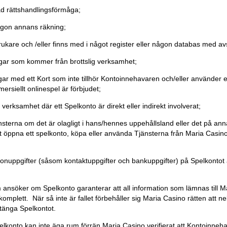
ad rättshandlingsförmåga;
någon annans räkning;
brukare och /eller finns med i något register eller någon databas med a
ngar som kommer från brottslig verksamhet;
ngar med ett Kort som inte tillhör Kontoinnehavaren och/eller använder et
mersiellt onlinespel är förbjudet;
ig verksamhet där ett Spelkonto är direkt eller indirekt involverat;
nsterna om det är olagligt i hans/hennes uppehållsland eller det på ann
 öppna ett spelkonto, köpa eller använda Tjänsterna från Maria Casino
personuppgifter (såsom kontaktuppgifter och bankuppgifter) på Spelkontot
 ansöker om Spelkonto garanterar att all information som lämnas till M
 komplett. När så inte är fallet förbehåller sig Maria Casino rätten att 
stänga Spelkontot.
elkonto kan inte äga rum förrän Maria Casino verifierat att Kontoinneha