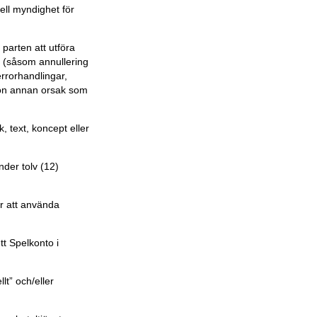
nell myndighet för
parten att utföra
r (såsom annullering
errorhandlingar,
ågon annan orsak som
, text, koncept eller
nder tolv (12)
r att använda
t Spelkonto i
llt” och/eller