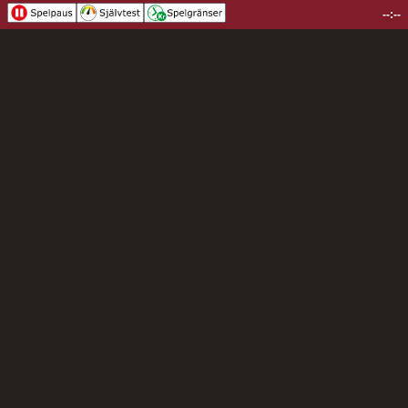
--:--