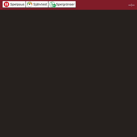
--:--