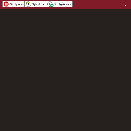
--:--