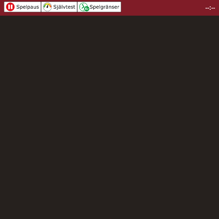
--:--