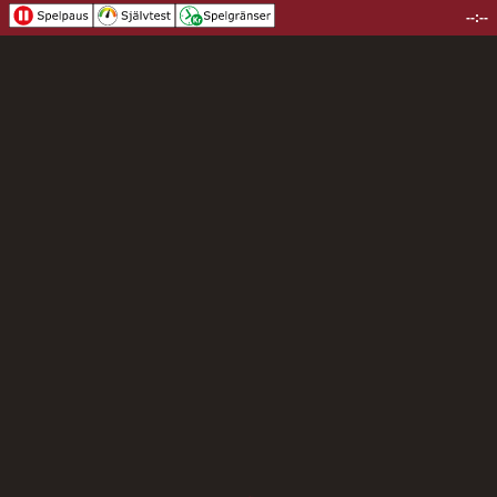
--:--