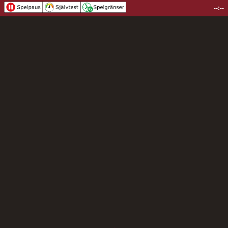
--:--