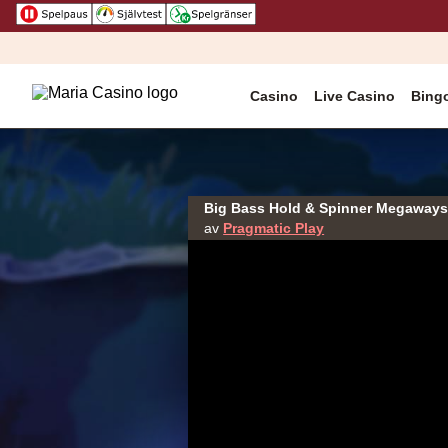
Casino
Live Casino
Bing
Big Bass Hold & Spinner Megaway
av
Pragmatic Play