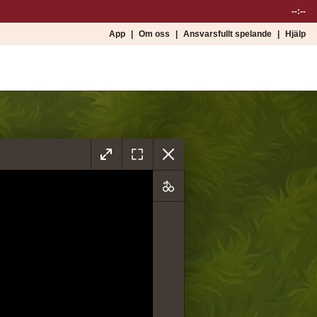
--:--
App
|
Om oss
|
Ansvarsfullt spelande
|
Hjälp