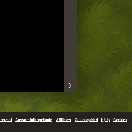
retess
Ansvarsfullt spelande
Affiliates
Casinoguider
Hjälp
Cookies