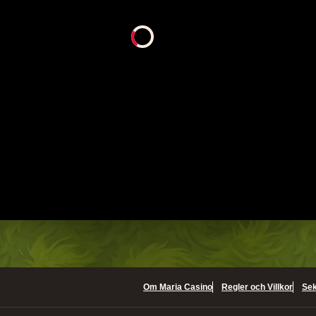
Om Maria Casino
Regler och Villkor
Sek