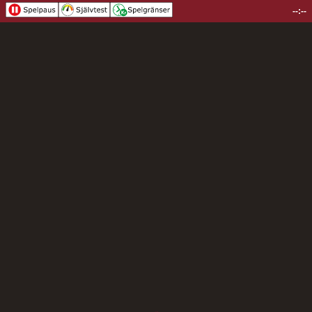
--:--