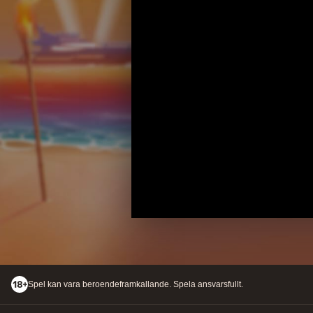
Spel kan vara beroendeframkallande. Spela ansvarsfullt.