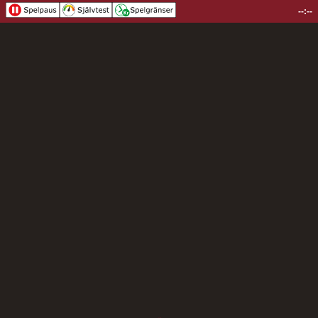
--:--