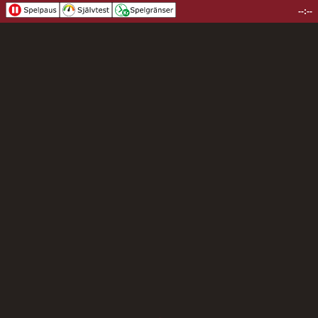
--:--