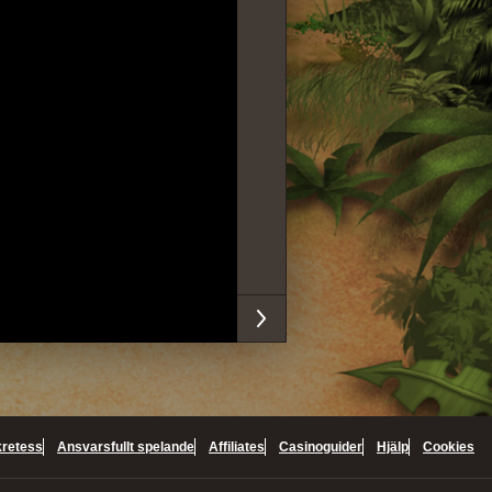
retess
Ansvarsfullt spelande
Affiliates
Casinoguider
Hjälp
Cookies