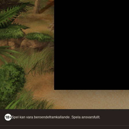
Spel kan vara beroendeframkallande. Spela ansvarsfullt.