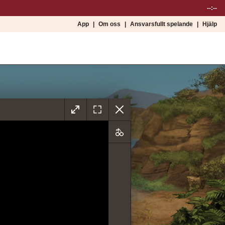
--:--
App
|
Om oss
|
Ansvarsfullt spelande
|
Hjälp