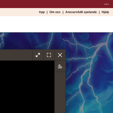
--:--
App
|
Om oss
|
Ansvarsfullt spelande
|
Hjälp