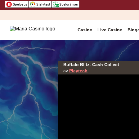
Casino
Live Casino
Bing
Buffalo Blitz: Cash Collect
av
Playtech