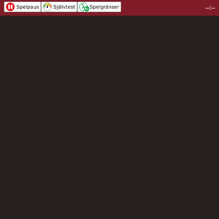
--:--