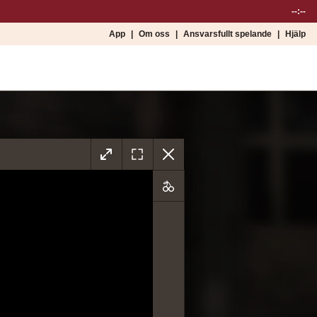
--:--
App
|
Om oss
|
Ansvarsfullt spelande
|
Hjälp