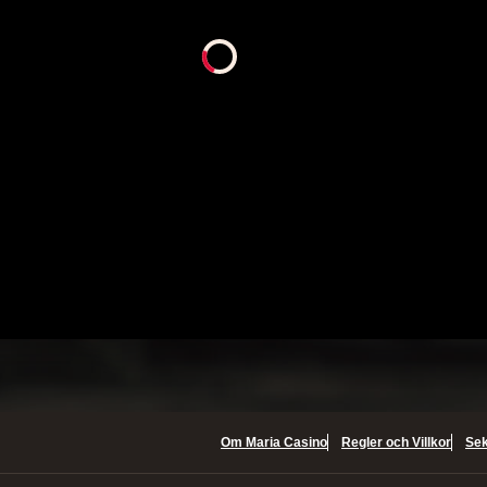
Om Maria Casino
Regler och Villkor
Sek