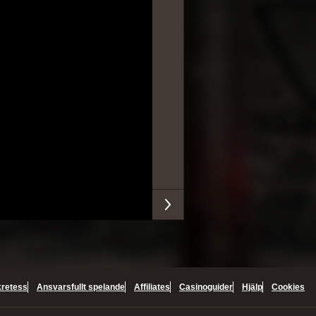
retess
Ansvarsfullt spelande
Affiliates
Casinoguider
Hjälp
Cookies