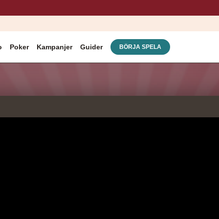
o
Poker
Kampanjer
Guider
BÖRJA SPELA