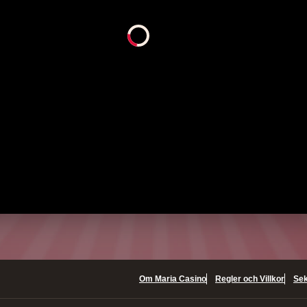
Om Maria Casino
Regler och Villkor
Sek