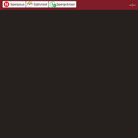
--:--