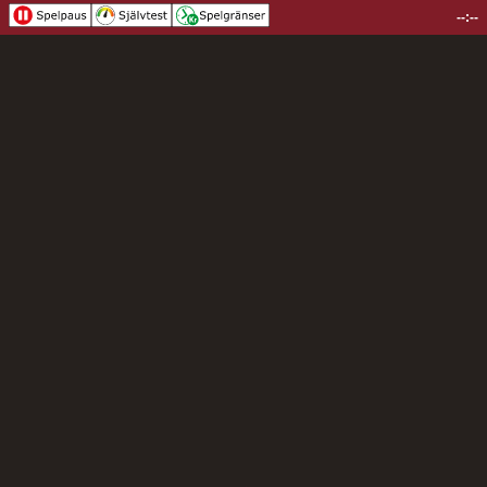
--:--