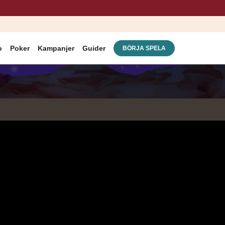
o
Poker
Kampanjer
Guider
BÖRJA SPELA