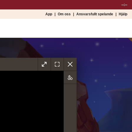
--:--
App
|
Om oss
|
Ansvarsfullt spelande
|
Hjälp