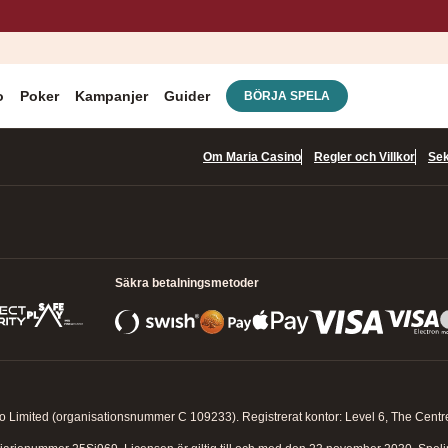
o
Poker
Kampanjer
Guider
BÖRJA SPELA
Om Maria Casino
Regler och Villkor
Sek
Säkra betalningsmetoder
go Limited (organisationsnummer C 109233). Registrerat kontor: Level 6, The Centre