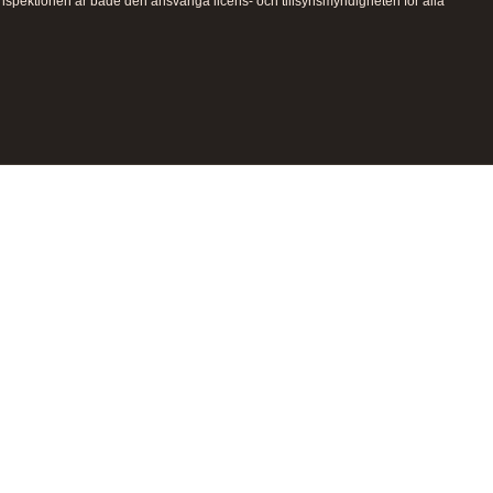
inspektionen är både den ansvariga licens- och tillsynsmyndigheten för alla