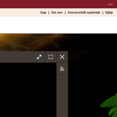
--:--
App
|
Om oss
|
Ansvarsfullt spelande
|
Hjälp