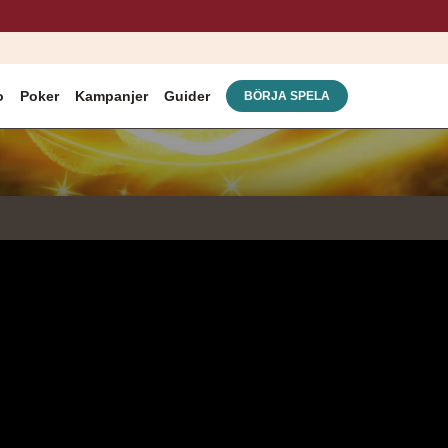
o
Poker
Kampanjer
Guider
BÖRJA SPELA