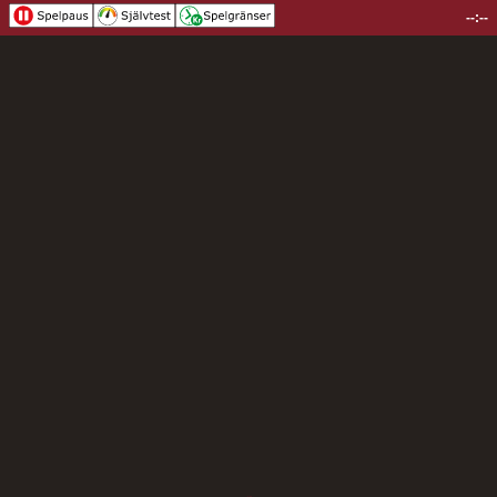
--:--