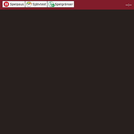
--:--