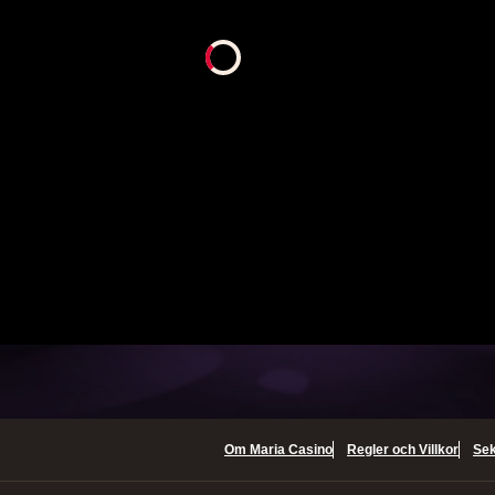
Om Maria Casino
Regler och Villkor
Sek