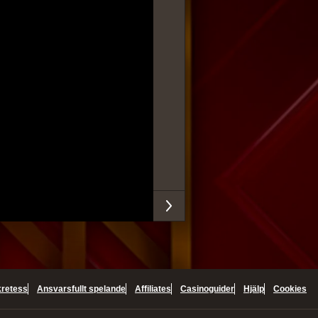
retess
Ansvarsfullt spelande
Affiliates
Casinoguider
Hjälp
Cookies