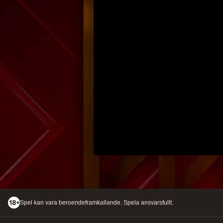
Spel kan vara beroendeframkallande. Spela ansvarsfullt.