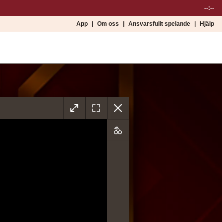
--:--
App
|
Om oss
|
Ansvarsfullt spelande
|
Hjälp