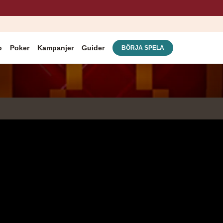
o
Poker
Kampanjer
Guider
BÖRJA SPELA