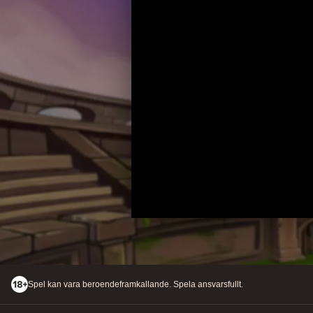
Spel kan vara beroendeframkallande. Spela ansvarsfullt.