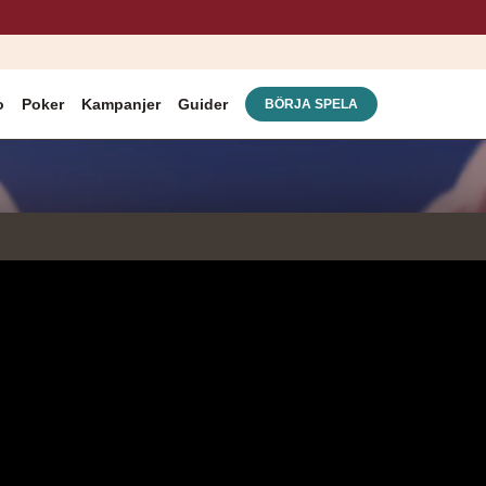
o
Poker
Kampanjer
Guider
BÖRJA SPELA