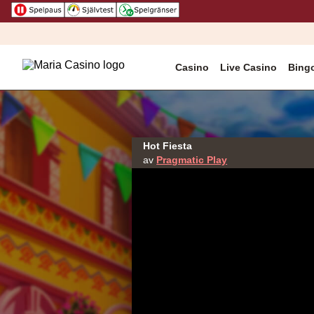
Casino
Live Casino
Bing
Hot Fiesta
av
Pragmatic Play