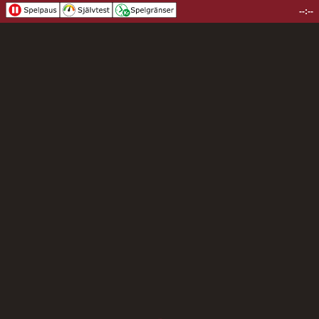
--:--