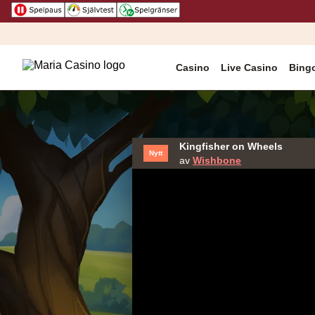
Casino
Live Casino
Bing
Kingfisher on Wheels
Nytt
av
Wishbone