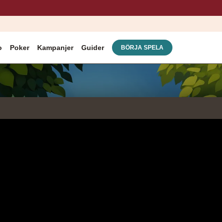
o
Poker
Kampanjer
Guider
BÖRJA SPELA