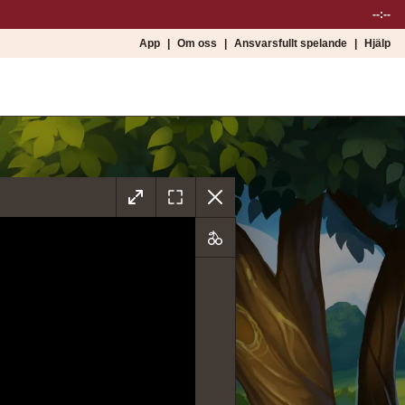
--:--
App
|
Om oss
|
Ansvarsfullt spelande
|
Hjälp