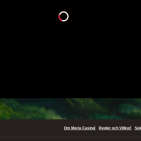
Om Maria Casino
Regler och Villkor
Sek