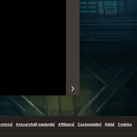
retess
Ansvarsfullt spelande
Affiliates
Casinoguider
Hjälp
Cookies