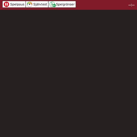
--:--