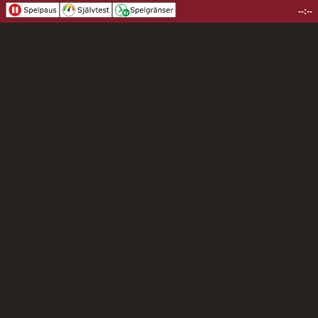
--:--