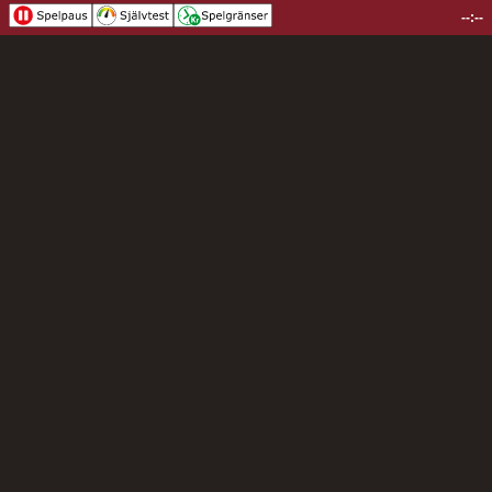
--:--