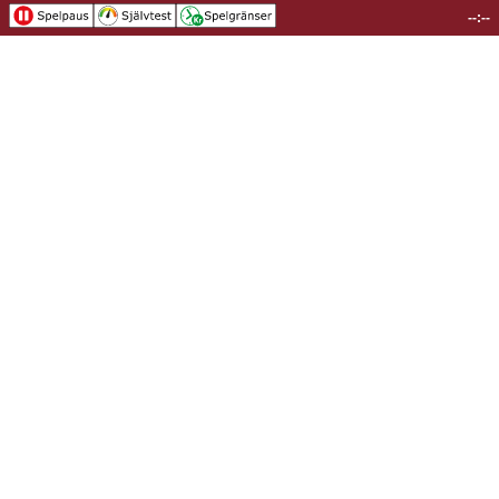
--:--