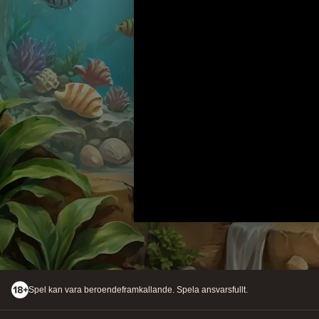
Spel kan vara beroendeframkallande. Spela ansvarsfullt.