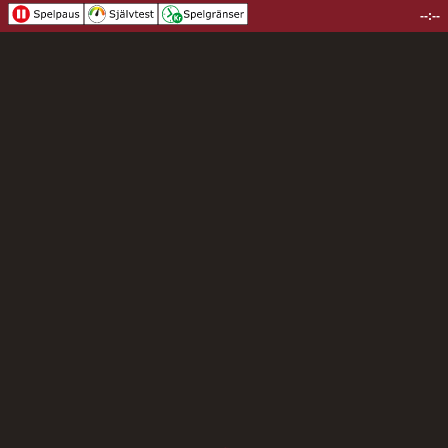
--:--