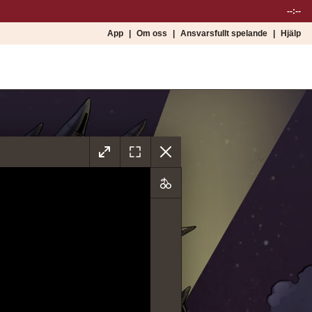
--:--
App
|
Om oss
|
Ansvarsfullt spelande
|
Hjälp