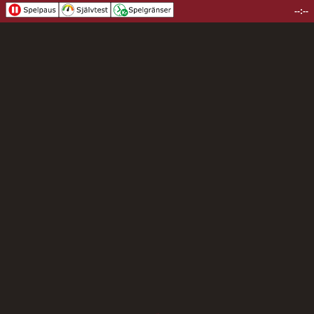
--:--