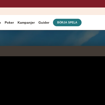
o
Poker
Kampanjer
Guider
BÖRJA SPELA