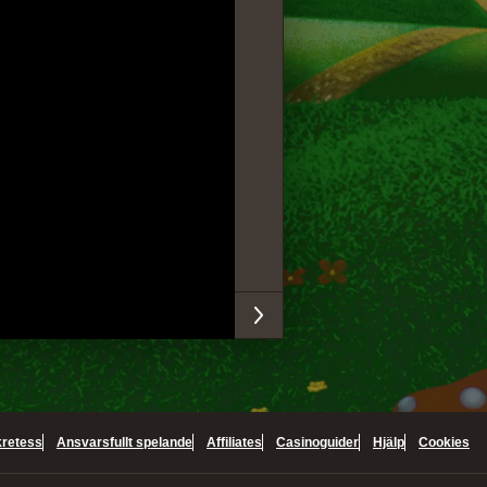
retess
Ansvarsfullt spelande
Affiliates
Casinoguider
Hjälp
Cookies