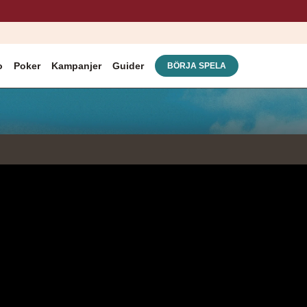
o
Poker
Kampanjer
Guider
BÖRJA SPELA