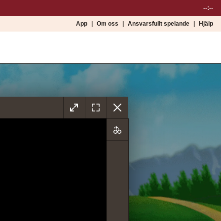
--:--
App
|
Om oss
|
Ansvarsfullt spelande
|
Hjälp