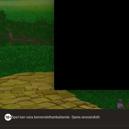
Spel kan vara beroendeframkallande. Spela ansvarsfullt.