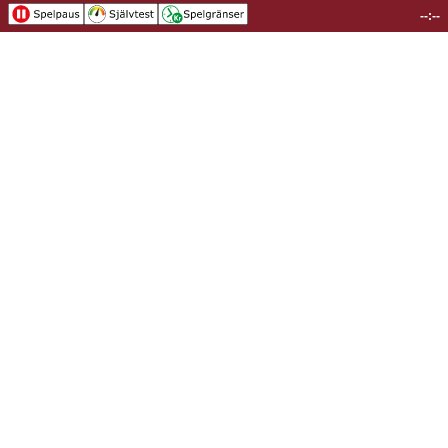
--:--