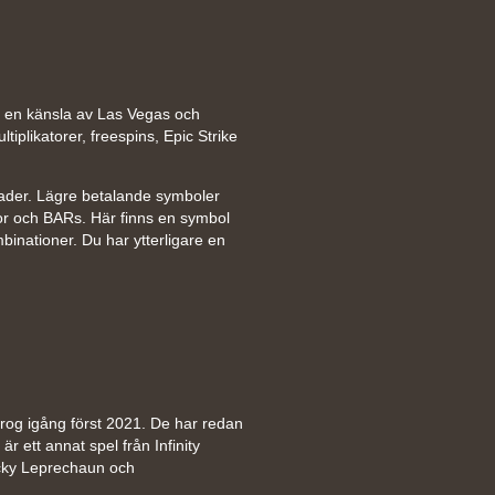
du en känsla av Las Vegas och
iplikatorer, freespins, Epic Strike
ader. Lägre betalande symboler
uor och BARs. Här finns en symbol
binationer. Du har ytterligare en
 drog igång först 2021. De har redan
r ett annat spel från Infinity
ucky Leprechaun och