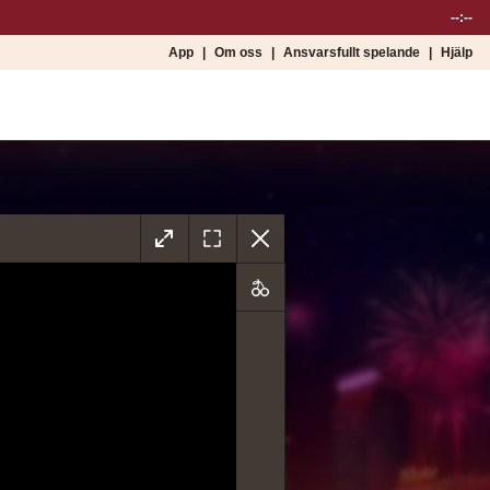
--:--
App
|
Om oss
|
Ansvarsfullt spelande
|
Hjälp