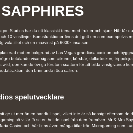
 SAPPHIRES
ragon Studios har du ett klassiskt tema med frukter och sjuor. Här får 
och 10 vinstlinjer. Bonusfunktioner finns det gott om som exempelvis mult
ög volatilitet och en maxvinst på 6000x insatsen.
 placerad mot en bakgrund av Las Vegas grandiosa casinon och byggn
ögre betalande visar sig som citroner, körsbär, dollartecken, trippelsj
 wild, den kan de övriga förutom scattern för att bilda vinstgivande kom
udattraktion, den brinnande röda safiren.
dios spelutvecklare
nit ge ut mer än en handfull spel, vilket inte är så konstgt eftersom de
gaming så vi lär få se en hel del spel från dem framöver. Mr & Mrs Spy ä
Maria Casino och här finns även många titlar från Microgaming som L