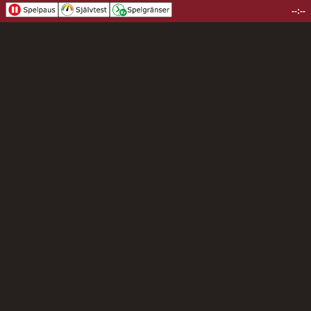
--:--