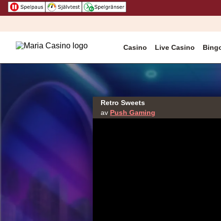
Casino
Live Casino
Bing
Retro Sweets
av
Push Gaming