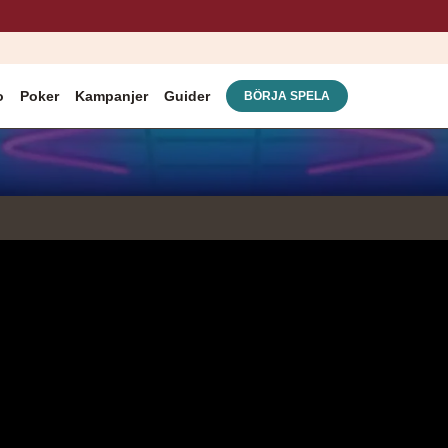
o
Poker
Kampanjer
Guider
BÖRJA SPELA